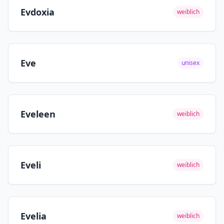
Evdoxia
weiblich
Eve
unisex
Eveleen
weiblich
Eveli
weiblich
Evelia
weiblich