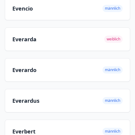
Evencio
männlich
Everarda
weiblich
Everardo
männlich
Everardus
männlich
Everbert
männlich