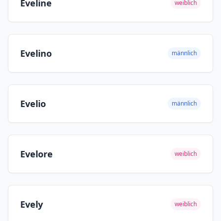
Eveline
weiblich
Evelino
männlich
Evelio
männlich
Evelore
weiblich
Evely
weiblich