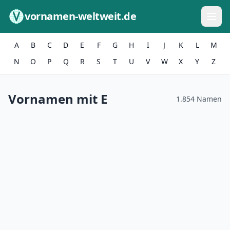
Zum Inhalt springen
vornamen-weltweit.de
A
B
C
D
E
F
G
H
I
J
K
L
M
N
O
P
Q
R
S
T
U
V
W
X
Y
Z
Vornamen mit E
1.854 Namen