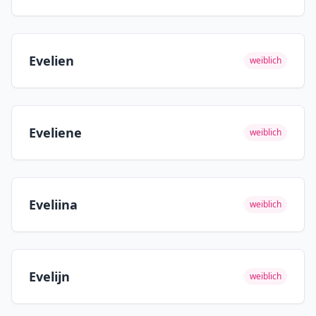
Evelien
weiblich
Eveliene
weiblich
Eveliina
weiblich
Evelijn
weiblich