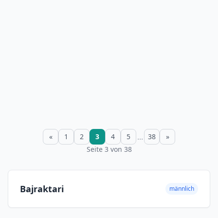
...
«
1
2
3
4
5
38
»
Seite 3 von 38
Bajraktari
männlich