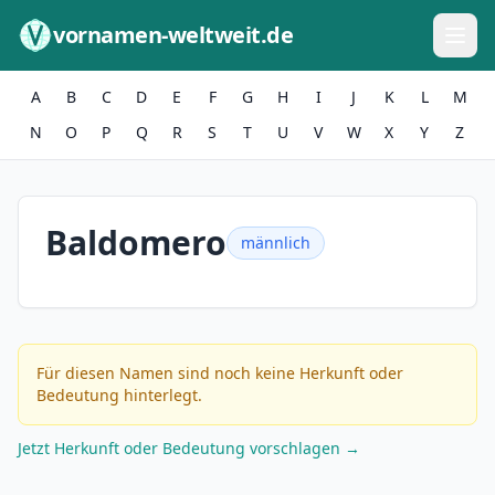
Zum Inhalt springen
vornamen-weltweit.de
A
B
C
D
E
F
G
H
I
J
K
L
M
N
O
P
Q
R
S
T
U
V
W
X
Y
Z
Baldomero
männlich
Für diesen Namen sind noch keine Herkunft oder
Bedeutung hinterlegt.
Jetzt Herkunft oder Bedeutung vorschlagen →