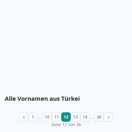
Alle Vornamen aus Türkei
...
...
«
1
10
11
12
13
14
36
»
Seite 12 von 36