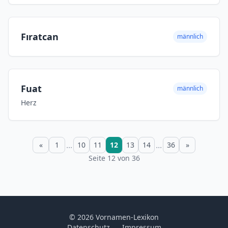
Fıratcan
männlich
Fuat
männlich
Herz
...
...
«
1
10
11
12
13
14
36
»
Seite 12 von 36
© 2026 Vornamen-Lexikon
Datenschutz
Impressum