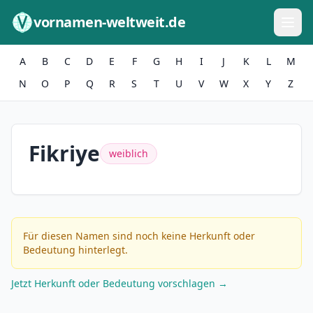
Zum Inhalt springen
vornamen-weltweit.de
A
B
C
D
E
F
G
H
I
J
K
L
M
N
O
P
Q
R
S
T
U
V
W
X
Y
Z
Fikriye
weiblich
Für diesen Namen sind noch keine Herkunft oder
Bedeutung hinterlegt.
Jetzt Herkunft oder Bedeutung vorschlagen →