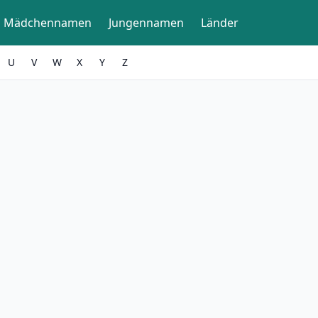
Mädchennamen
Jungennamen
Länder
U
V
W
X
Y
Z