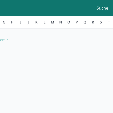
Suche
G
H
I
J
K
L
M
N
O
P
Q
R
S
T
tomir