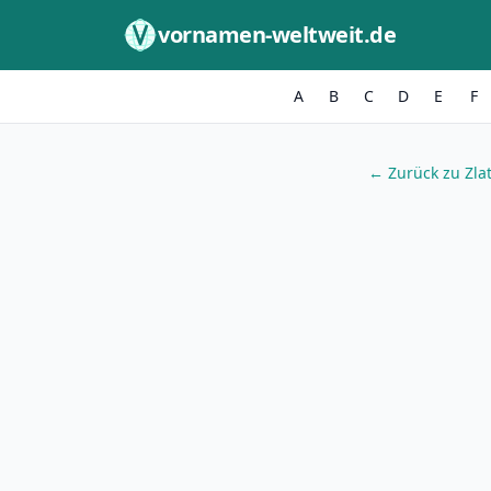
Zum Inhalt springen
vornamen-weltweit.de
A
B
C
D
E
F
← Zurück zu Zla