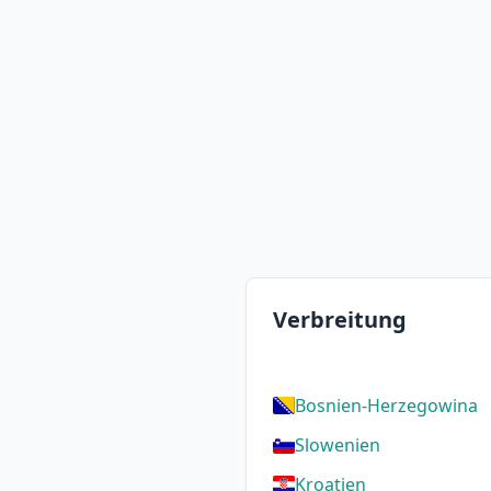
Verbreitung
Bosnien-Herzegowina
Slowenien
Kroatien