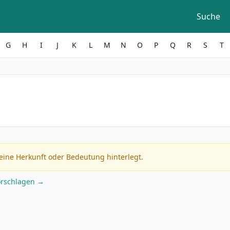
Suche
G
H
I
J
K
L
M
N
O
P
Q
R
S
T
eine Herkunft oder Bedeutung hinterlegt.
orschlagen →