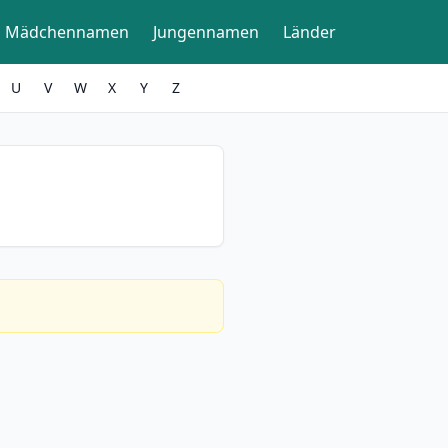
Mädchennamen
Jungennamen
Länder
U
V
W
X
Y
Z