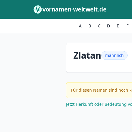
Zum Inhalt springen
vornamen-weltweit.de
A
B
C
D
E
F
Zlatan
männlich
Für diesen Namen sind noch k
Jetzt Herkunft oder Bedeutung v