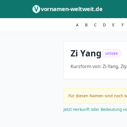
Zum Inhalt springen
vornamen-weltweit.de
A
B
C
D
E
F
Zi Yang
unisex
Kurzform von:
Zi-Yang, Zi
Für diesen Namen sind noch k
Jetzt Herkunft oder Bedeutung v