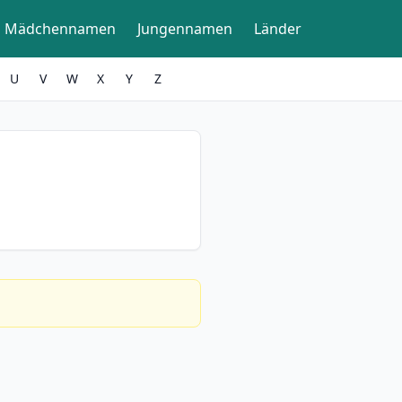
Mädchennamen
Jungennamen
Länder
U
V
W
X
Y
Z