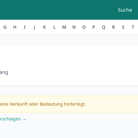
Suche
G
H
I
J
K
L
M
N
O
P
Q
R
S
T
yang
eine Herkunft oder Bedeutung hinterlegt.
orschlagen →