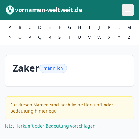
Zum Inhalt springen
vornamen-weltweit.de
A
B
C
D
E
F
G
H
I
J
K
L
M
N
O
P
Q
R
S
T
U
V
W
X
Y
Z
Zaker
männlich
Für diesen Namen sind noch keine Herkunft oder
Bedeutung hinterlegt.
Jetzt Herkunft oder Bedeutung vorschlagen →