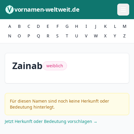
Zum Inhalt springen
vornamen-weltweit.de
A
B
C
D
E
F
G
H
I
J
K
L
M
N
O
P
Q
R
S
T
U
V
W
X
Y
Z
Zainab
weiblich
Für diesen Namen sind noch keine Herkunft oder
Bedeutung hinterlegt.
Jetzt Herkunft oder Bedeutung vorschlagen →