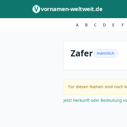
Zum Inhalt springen
vornamen-weltweit.de
A
B
C
D
E
F
Zafer
männlich
Für diesen Namen sind noch k
Jetzt Herkunft oder Bedeutung v