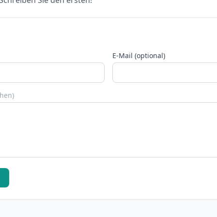
chreiben Sie den ersten!
E-Mail (optional)
chen)