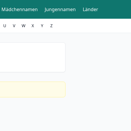
Mädchennamen
Jungennamen
Länder
U
V
W
X
Y
Z