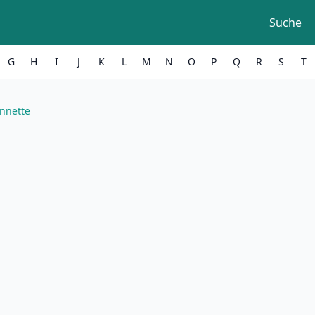
Suche
G
H
I
J
K
L
M
N
O
P
Q
R
S
T
nnette