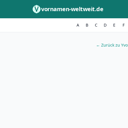
Zum Inhalt springen
vornamen-weltweit.de
A
B
C
D
E
F
← Zurück zu Yvo