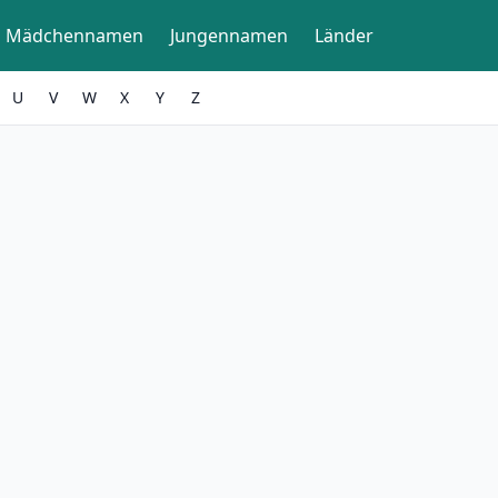
Mädchennamen
Jungennamen
Länder
U
V
W
X
Y
Z