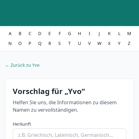
A
B
C
D
E
F
G
H
I
J
K
L
M
N
O
P
Q
R
S
T
U
V
W
X
Y
Z
← Zurück zu Yvo
Vorschlag für „Yvo“
Helfen Sie uns, die Informationen zu diesem
Namen zu vervollständigen.
Herkunft