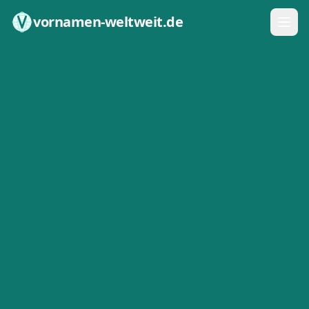
Zum Inhalt springen
vornamen-weltweit.de