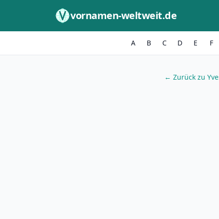
Zum Inhalt springen
vornamen-weltweit.de
A
B
C
D
E
F
← Zurück zu Yve