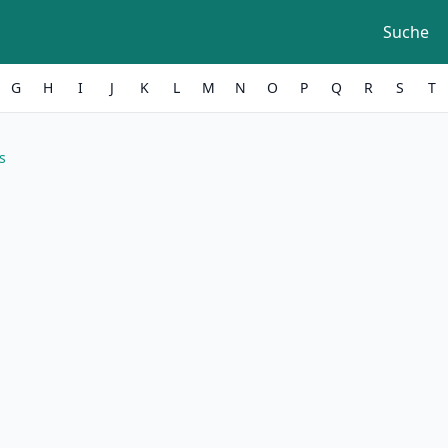
Suche
G
H
I
J
K
L
M
N
O
P
Q
R
S
T
s