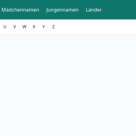
Mädchennamen
Jungennamen
Länder
U
V
W
X
Y
Z