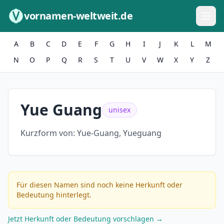
Zum Inhalt springen
vornamen-weltweit.de
A
B
C
D
E
F
G
H
I
J
K
L
M
N
O
P
Q
R
S
T
U
V
W
X
Y
Z
Yue Guang
unisex
Kurzform von:
Yue-Guang, Yueguang
Für diesen Namen sind noch keine Herkunft oder
Bedeutung hinterlegt.
Jetzt Herkunft oder Bedeutung vorschlagen →