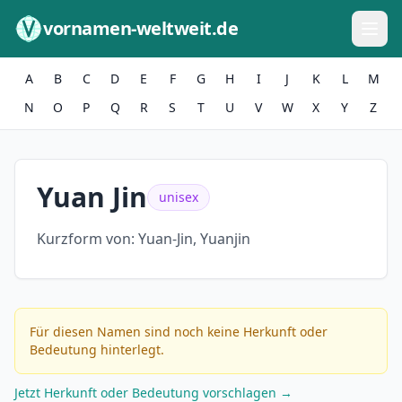
Zum Inhalt springen
vornamen-weltweit.de
A
B
C
D
E
F
G
H
I
J
K
L
M
N
O
P
Q
R
S
T
U
V
W
X
Y
Z
Yuan Jin
unisex
Kurzform von:
Yuan-Jin, Yuanjin
Für diesen Namen sind noch keine Herkunft oder
Bedeutung hinterlegt.
Jetzt Herkunft oder Bedeutung vorschlagen →