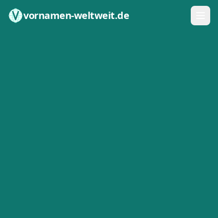
Zum Inhalt springen
vornamen-weltweit.de