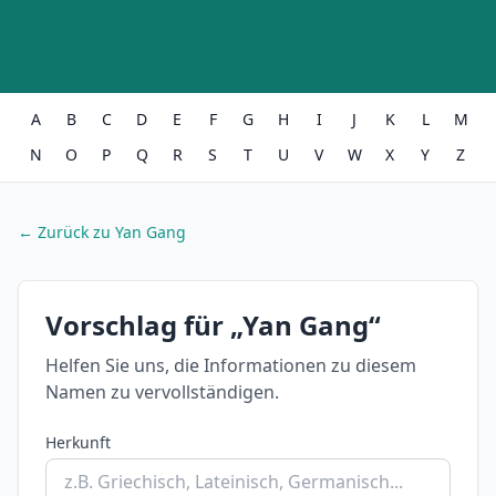
A
B
C
D
E
F
G
H
I
J
K
L
M
N
O
P
Q
R
S
T
U
V
W
X
Y
Z
← Zurück zu Yan Gang
Vorschlag für „Yan Gang“
Helfen Sie uns, die Informationen zu diesem
Namen zu vervollständigen.
Herkunft