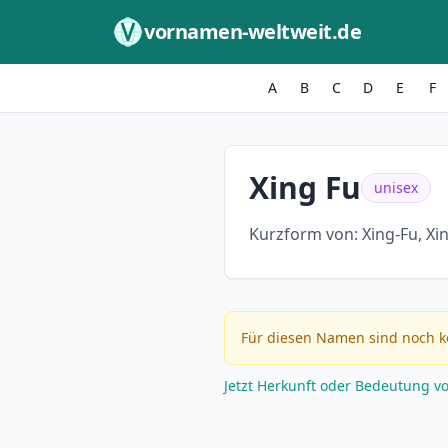
Zum Inhalt springen
vornamen-weltweit.de
A
B
C
D
E
F
Xing Fu
unisex
Kurzform von:
Xing-Fu, Xi
Für diesen Namen sind noch k
Jetzt Herkunft oder Bedeutung v