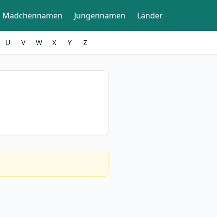
Mädchennamen
Jungennamen
Länder
U
V
W
X
Y
Z