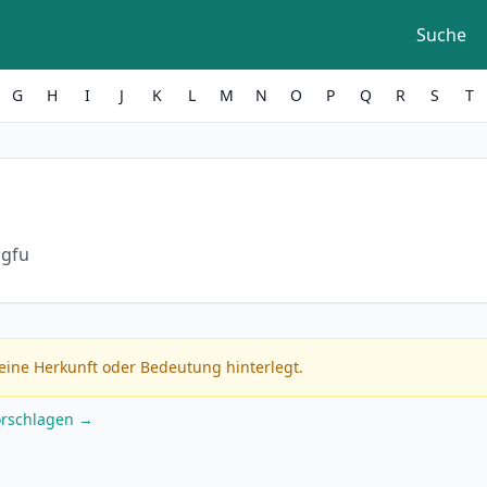
Suche
G
H
I
J
K
L
M
N
O
P
Q
R
S
T
ngfu
eine Herkunft oder Bedeutung hinterlegt.
orschlagen →