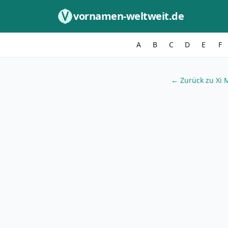
Zum Inhalt springen
vornamen-weltweit.de
A
B
C
D
E
F
← Zurück zu Xi 