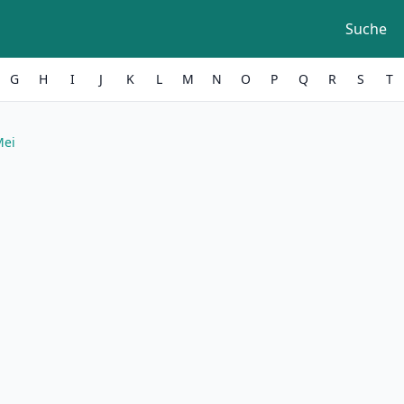
Suche
G
H
I
J
K
L
M
N
O
P
Q
R
S
T
Mei