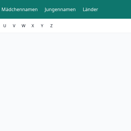
Mädchennamen
Jungennamen
Länder
U
V
W
X
Y
Z