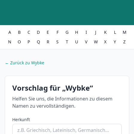
A
B
C
D
E
F
G
H
I
J
K
L
M
N
O
P
Q
R
S
T
U
V
W
X
Y
Z
← Zurück zu Wybke
Vorschlag für „Wybke“
Helfen Sie uns, die Informationen zu diesem
Namen zu vervollständigen.
Herkunft