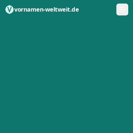
Zum Inhalt springen
vornamen-weltweit.de