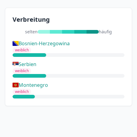
Verbreitung
selten
häufig
Bosnien-Herzegowina
weiblich
Serbien
weiblich
Montenegro
weiblich