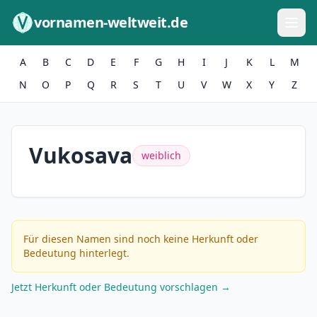
Zum Inhalt springen
vornamen-weltweit.de
A
B
C
D
E
F
G
H
I
J
K
L
M
N
O
P
Q
R
S
T
U
V
W
X
Y
Z
Vukosava
weiblich
Für diesen Namen sind noch keine Herkunft oder
Bedeutung hinterlegt.
Jetzt Herkunft oder Bedeutung vorschlagen →