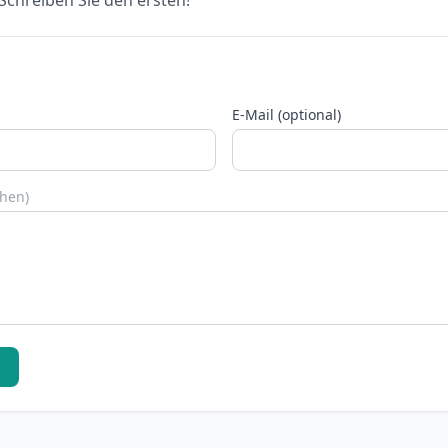
chreiben Sie den ersten!
E-Mail (optional)
chen)