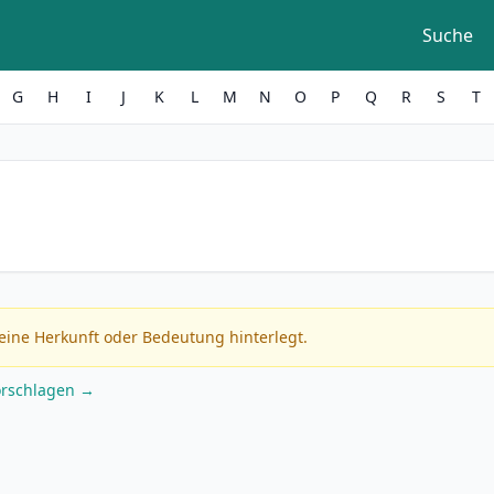
Suche
G
H
I
J
K
L
M
N
O
P
Q
R
S
T
eine Herkunft oder Bedeutung hinterlegt.
orschlagen →