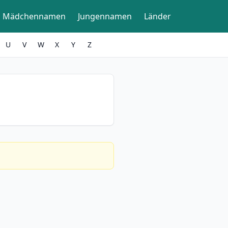
Mädchennamen
Jungennamen
Länder
U
V
W
X
Y
Z