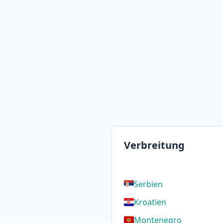
Verbreitung
Serbien
Kroatien
Montenegro