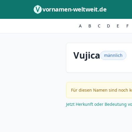
Zum Inhalt springen
vornamen-weltweit.de
A
B
C
D
E
F
Vujica
männlich
Für diesen Namen sind noch k
Jetzt Herkunft oder Bedeutung v