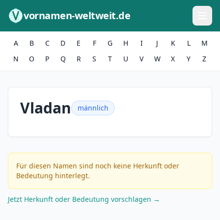
Zum Inhalt springen
vornamen-weltweit.de
A
B
C
D
E
F
G
H
I
J
K
L
M
N
O
P
Q
R
S
T
U
V
W
X
Y
Z
Vladan
männlich
Für diesen Namen sind noch keine Herkunft oder
Bedeutung hinterlegt.
Jetzt Herkunft oder Bedeutung vorschlagen →