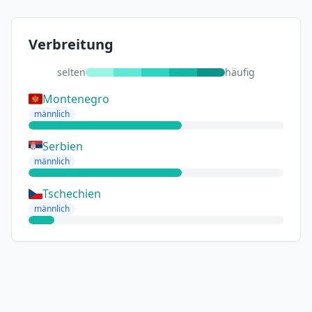
Verbreitung
selten
häufig
Montenegro
männlich
Serbien
männlich
Tschechien
männlich