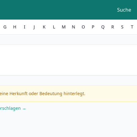
Suche
G
H
I
J
K
L
M
N
O
P
Q
R
S
T
eine Herkunft oder Bedeutung hinterlegt.
orschlagen →