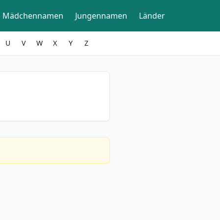
Mädchennamen
Jungennamen
Länder
U
V
W
X
Y
Z