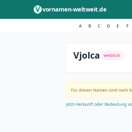
Zum Inhalt springen
vornamen-weltweit.de
A
B
C
D
E
F
Vjolca
weiblich
Für diesen Namen sind noch k
Jetzt Herkunft oder Bedeutung v