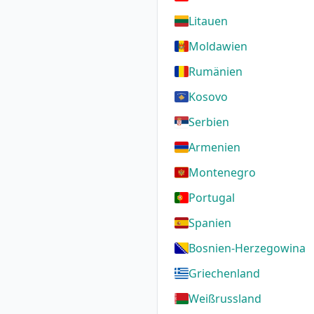
Litauen
Moldawien
Rumänien
Kosovo
Serbien
Armenien
Montenegro
Portugal
Spanien
Bosnien-Herzegowina
Griechenland
Weißrussland