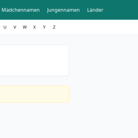
Mädchennamen
Jungennamen
Länder
U
V
W
X
Y
Z