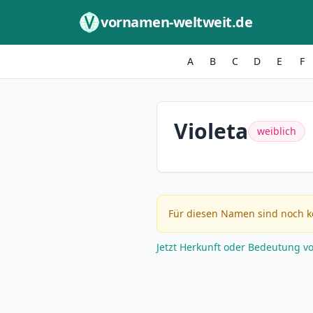
Zum Inhalt springen
vornamen-weltweit.de
A
B
C
D
E
F
Violeta
weiblich
Für diesen Namen sind noch k
Jetzt Herkunft oder Bedeutung v