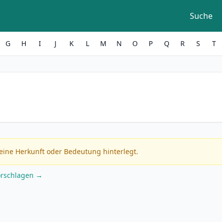
Suche
G
H
I
J
K
L
M
N
O
P
Q
R
S
T
eine Herkunft oder Bedeutung hinterlegt.
orschlagen →