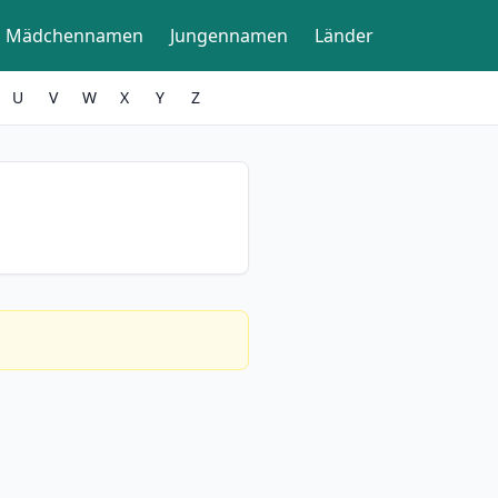
Mädchennamen
Jungennamen
Länder
U
V
W
X
Y
Z