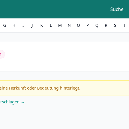
Suche
G
H
I
J
K
L
M
N
O
P
Q
R
S
T
h
eine Herkunft oder Bedeutung hinterlegt.
orschlagen →