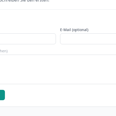
chreiben Sie den ersten!
E-Mail (optional)
chen)