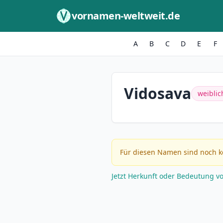
Zum Inhalt springen
vornamen-weltweit.de
A
B
C
D
E
F
Vidosava
weiblic
Für diesen Namen sind noch k
Jetzt Herkunft oder Bedeutung v