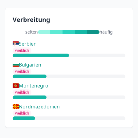
Verbreitung
selten
häufig
Serbien
weiblich
Bulgarien
weiblich
Montenegro
weiblich
Nordmazedonien
weiblich