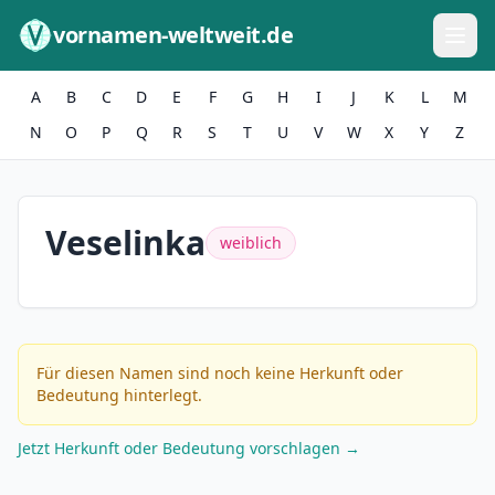
Zum Inhalt springen
vornamen-weltweit.de
A
B
C
D
E
F
G
H
I
J
K
L
M
N
O
P
Q
R
S
T
U
V
W
X
Y
Z
Veselinka
weiblich
Für diesen Namen sind noch keine Herkunft oder
Bedeutung hinterlegt.
Jetzt Herkunft oder Bedeutung vorschlagen →