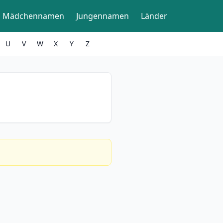
Mädchennamen
Jungennamen
Länder
U
V
W
X
Y
Z