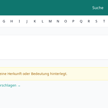
Suche
G
H
I
J
K
L
M
N
O
P
Q
R
S
T
eine Herkunft oder Bedeutung hinterlegt.
orschlagen →