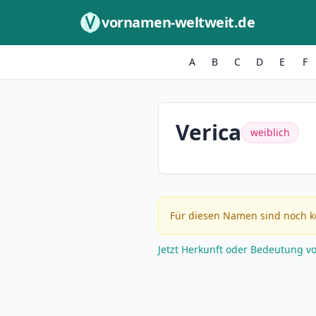
Zum Inhalt springen
vornamen-weltweit.de
A
B
C
D
E
F
Verica
weiblich
Für diesen Namen sind noch k
Jetzt Herkunft oder Bedeutung v