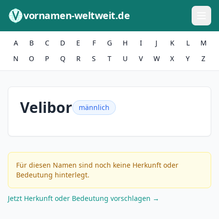
Zum Inhalt springen
vornamen-weltweit.de
A
B
C
D
E
F
G
H
I
J
K
L
M
N
O
P
Q
R
S
T
U
V
W
X
Y
Z
Velibor
männlich
Für diesen Namen sind noch keine Herkunft oder
Bedeutung hinterlegt.
Jetzt Herkunft oder Bedeutung vorschlagen →