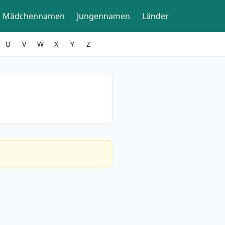
Mädchennamen
Jungennamen
Länder
U
V
W
X
Y
Z