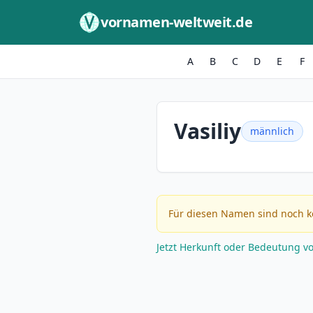
Zum Inhalt springen
vornamen-weltweit.de
A
B
C
D
E
F
Vasiliy
männlich
Für diesen Namen sind noch k
Jetzt Herkunft oder Bedeutung v