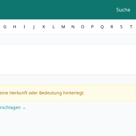
Suche
G
H
I
J
K
L
M
N
O
P
Q
R
S
T
eine Herkunft oder Bedeutung hinterlegt.
orschlagen →