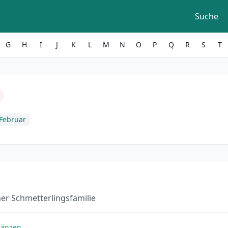
Suche
G
H
I
J
K
L
M
N
O
P
Q
R
S
T
 Februar
er Schmetterlingsfamilie
gänzen →