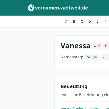
Zum Inhalt springen
vornamen-weltweit.de
A
B
C
D
E
F
Vanessa
weiblich
Namenstag:
24. Juli
25.
Bedeutung
englische Bezeichnung ein
Herkunft oder Bedeutung er