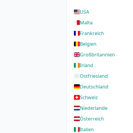
USA
Malta
Frankreich
Belgien
Großbritannien
Irland
Ostfriesland
Deutschland
Schweiz
Niederlande
Österreich
Italien