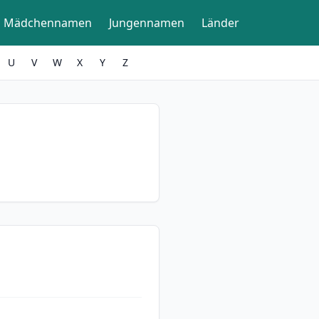
Mädchennamen
Jungennamen
Länder
U
V
W
X
Y
Z