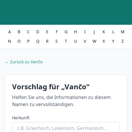
A
B
C
D
E
F
G
H
I
J
K
L
M
N
O
P
Q
R
S
T
U
V
W
X
Y
Z
← Zurück zu Vančo
Vorschlag für „Vančo“
Helfen Sie uns, die Informationen zu diesem
Namen zu vervollständigen.
Herkunft