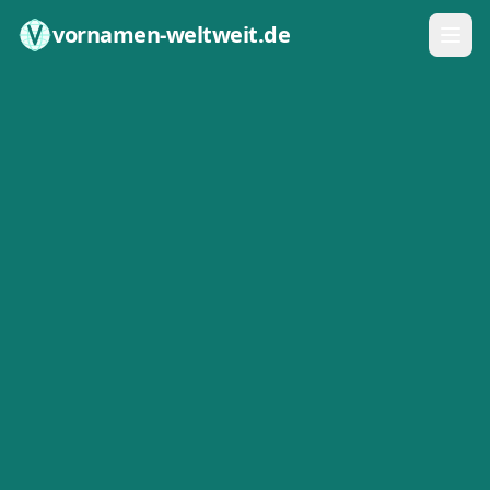
Zum Inhalt springen
vornamen-weltweit.de