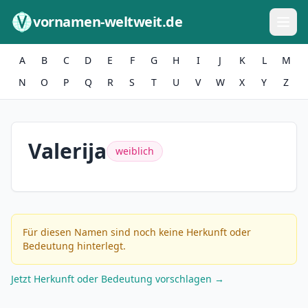
Zum Inhalt springen
vornamen-weltweit.de
A
B
C
D
E
F
G
H
I
J
K
L
M
N
O
P
Q
R
S
T
U
V
W
X
Y
Z
Valerija
weiblich
Für diesen Namen sind noch keine Herkunft oder
Bedeutung hinterlegt.
Jetzt Herkunft oder Bedeutung vorschlagen →