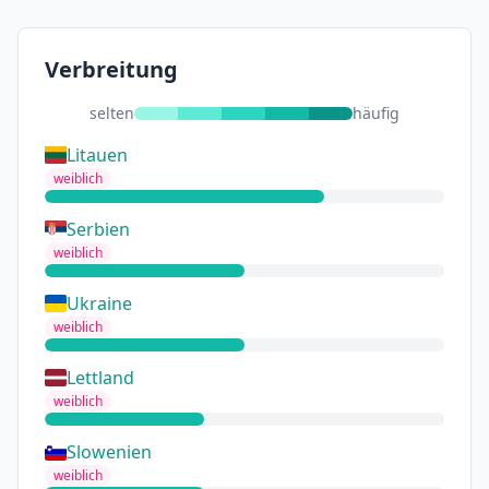
Verbreitung
selten
häufig
Litauen
weiblich
Serbien
weiblich
Ukraine
weiblich
Lettland
weiblich
Slowenien
weiblich