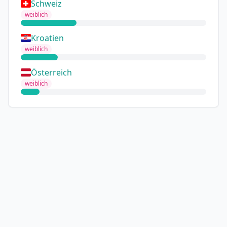
Schweiz
weiblich
Kroatien
weiblich
Österreich
weiblich