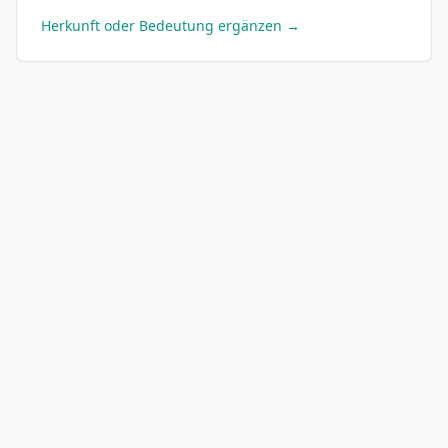
Herkunft oder Bedeutung ergänzen →