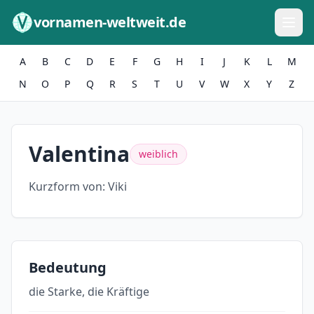
Zum Inhalt springen
vornamen-weltweit.de
A
B
C
D
E
F
G
H
I
J
K
L
M
N
O
P
Q
R
S
T
U
V
W
X
Y
Z
Valentina
weiblich
Kurzform von:
Viki
Bedeutung
die Starke, die Kräftige