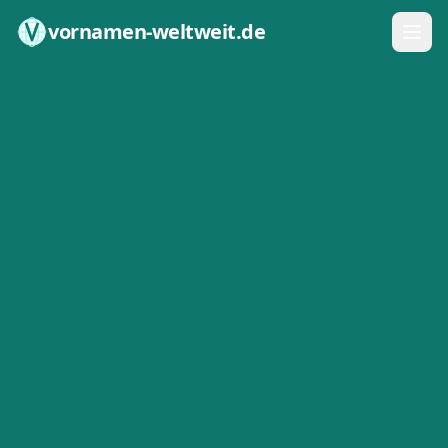
Zum Inhalt springen
vornamen-weltweit.de