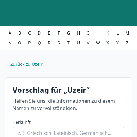
A
B
C
D
E
F
G
H
I
J
K
L
M
N
O
P
Q
R
S
T
U
V
W
X
Y
Z
← Zurück zu Uzeir
Vorschlag für „Uzeir“
Helfen Sie uns, die Informationen zu diesem
Namen zu vervollständigen.
Herkunft