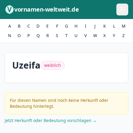
Zum Inhalt springen
vornamen-weltweit.de
A
B
C
D
E
F
G
H
I
J
K
L
M
N
O
P
Q
R
S
T
U
V
W
X
Y
Z
Uzeifa
weiblich
Für diesen Namen sind noch keine Herkunft oder
Bedeutung hinterlegt.
Jetzt Herkunft oder Bedeutung vorschlagen →