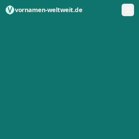
Zum Inhalt springen
vornamen-weltweit.de