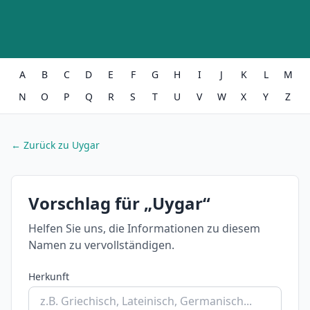
A
B
C
D
E
F
G
H
I
J
K
L
M
N
O
P
Q
R
S
T
U
V
W
X
Y
Z
← Zurück zu Uygar
Vorschlag für „Uygar“
Helfen Sie uns, die Informationen zu diesem
Namen zu vervollständigen.
Herkunft