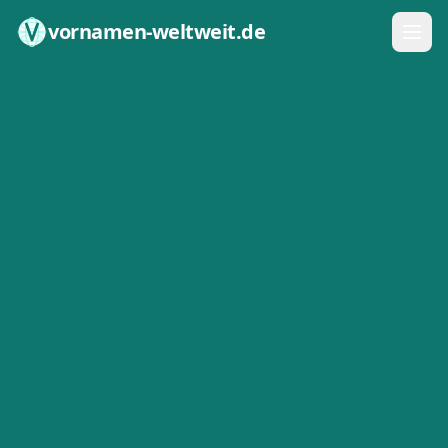
Zum Inhalt springen
vornamen-weltweit.de