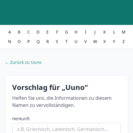
A
B
C
D
E
F
G
H
I
J
K
L
M
N
O
P
Q
R
S
T
U
V
W
X
Y
Z
← Zurück zu Uuno
Vorschlag für „Uuno“
Helfen Sie uns, die Informationen zu diesem
Namen zu vervollständigen.
Herkunft