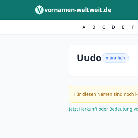
Zum Inhalt springen
vornamen-weltweit.de
A
B
C
D
E
F
Uudo
männlich
Für diesen Namen sind noch k
Jetzt Herkunft oder Bedeutung v