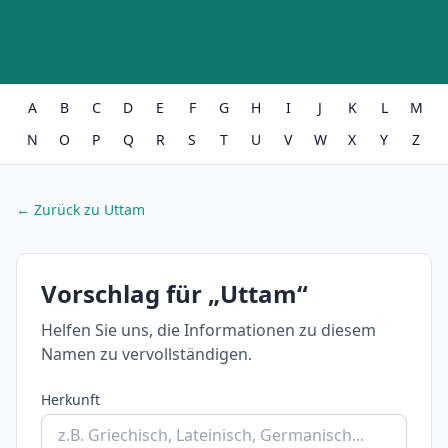
A
B
C
D
E
F
G
H
I
J
K
L
M
N
O
P
Q
R
S
T
U
V
W
X
Y
Z
← Zurück zu Uttam
Vorschlag für „Uttam“
Helfen Sie uns, die Informationen zu diesem
Namen zu vervollständigen.
Herkunft