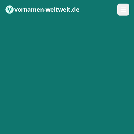
Zum Inhalt springen
vornamen-weltweit.de