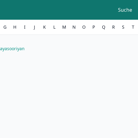
Suche
G
H
I
J
K
L
M
N
O
P
Q
R
S
T
ayasooriyan