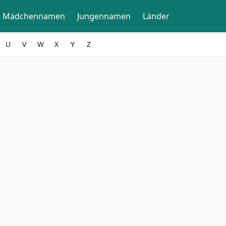
Mädchennamen
Jungennamen
Länder
U
V
W
X
Y
Z