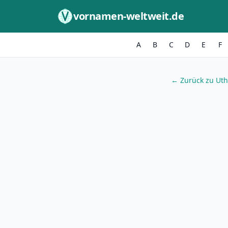
Zum Inhalt springen
vornamen-weltweit.de
A
B
C
D
E
F
← Zurück zu Uth