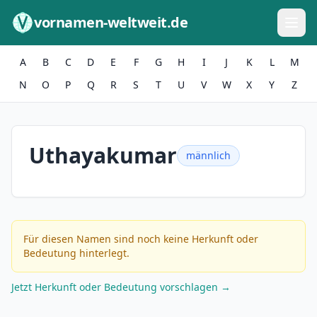
Zum Inhalt springen
vornamen-weltweit.de
A
B
C
D
E
F
G
H
I
J
K
L
M
N
O
P
Q
R
S
T
U
V
W
X
Y
Z
Uthayakumar
männlich
Für diesen Namen sind noch keine Herkunft oder
Bedeutung hinterlegt.
Jetzt Herkunft oder Bedeutung vorschlagen →