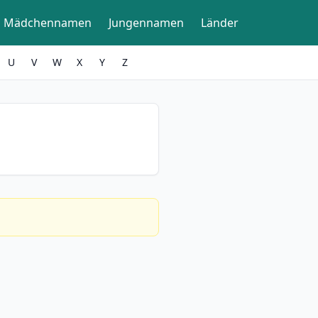
Mädchennamen
Jungennamen
Länder
U
V
W
X
Y
Z