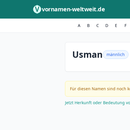
Zum Inhalt springen
vornamen-weltweit.de
A
B
C
D
E
F
Usman
männlich
Für diesen Namen sind noch k
Jetzt Herkunft oder Bedeutung v