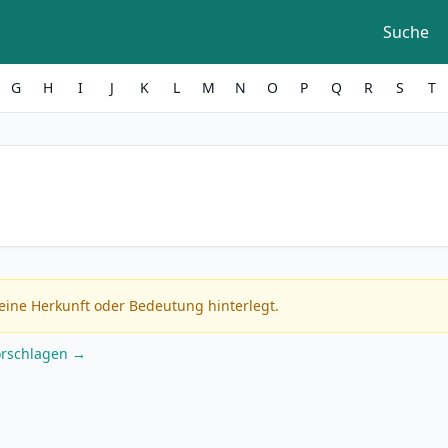
Suche
G
H
I
J
K
L
M
N
O
P
Q
R
S
T
eine Herkunft oder Bedeutung hinterlegt.
orschlagen →