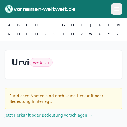
Zum Inhalt springen
vornamen-weltweit.de
A
B
C
D
E
F
G
H
I
J
K
L
M
N
O
P
Q
R
S
T
U
V
W
X
Y
Z
Urvi
weiblich
Für diesen Namen sind noch keine Herkunft oder
Bedeutung hinterlegt.
Jetzt Herkunft oder Bedeutung vorschlagen →