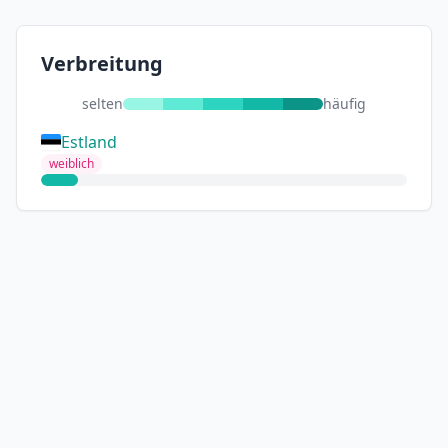
Verbreitung
selten
häufig
Estland
weiblich