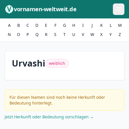
Zum Inhalt springen
vornamen-weltweit.de
A
B
C
D
E
F
G
H
I
J
K
L
M
N
O
P
Q
R
S
T
U
V
W
X
Y
Z
Urvashi
weiblich
Für diesen Namen sind noch keine Herkunft oder
Bedeutung hinterlegt.
Jetzt Herkunft oder Bedeutung vorschlagen →