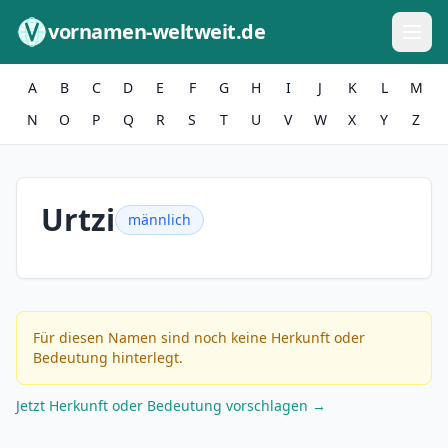
Zum Inhalt springen
vornamen-weltweit.de
A
B
C
D
E
F
G
H
I
J
K
L
M
N
O
P
Q
R
S
T
U
V
W
X
Y
Z
Urtzi
männlich
Für diesen Namen sind noch keine Herkunft oder
Bedeutung hinterlegt.
Jetzt Herkunft oder Bedeutung vorschlagen →