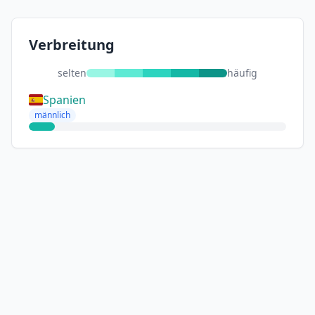
Verbreitung
selten
häufig
Spanien
männlich