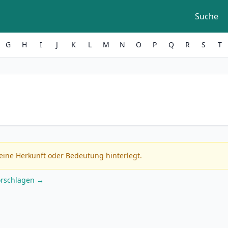
Suche
G
H
I
J
K
L
M
N
O
P
Q
R
S
T
eine Herkunft oder Bedeutung hinterlegt.
orschlagen →