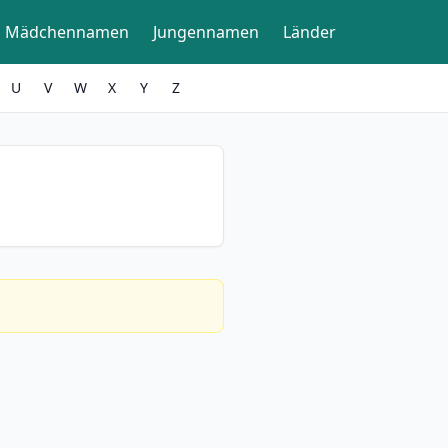
Mädchennamen
Jungennamen
Länder
U
V
W
X
Y
Z