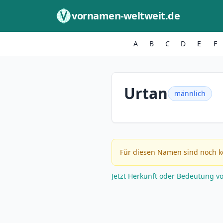
Zum Inhalt springen
vornamen-weltweit.de
A
B
C
D
E
F
Urtan
männlich
Für diesen Namen sind noch k
Jetzt Herkunft oder Bedeutung v