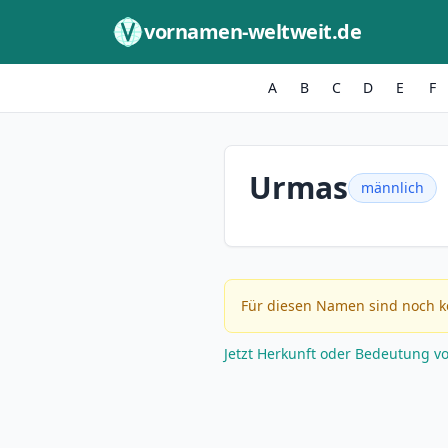
Zum Inhalt springen
vornamen-weltweit.de
A
B
C
D
E
F
Urmas
männlich
Für diesen Namen sind noch k
Jetzt Herkunft oder Bedeutung v