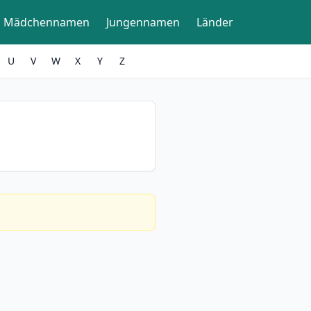
Mädchennamen
Jungennamen
Länder
U
V
W
X
Y
Z