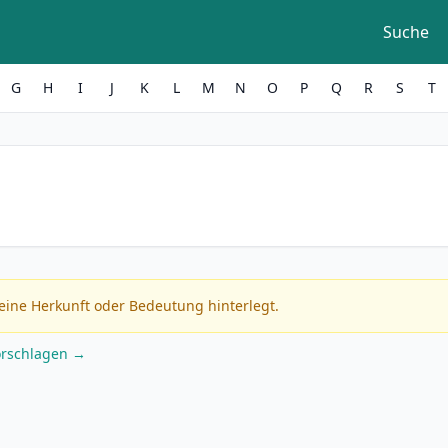
Suche
G
H
I
J
K
L
M
N
O
P
Q
R
S
T
eine Herkunft oder Bedeutung hinterlegt.
orschlagen →