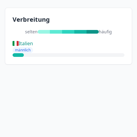
Verbreitung
selten
häufig
Italien
männlich