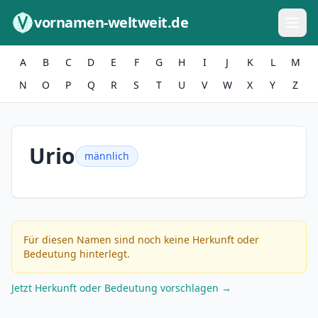
Zum Inhalt springen
vornamen-weltweit.de
A
B
C
D
E
F
G
H
I
J
K
L
M
N
O
P
Q
R
S
T
U
V
W
X
Y
Z
Urio
männlich
Für diesen Namen sind noch keine Herkunft oder
Bedeutung hinterlegt.
Jetzt Herkunft oder Bedeutung vorschlagen →