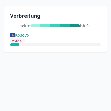
Verbreitung
selten
häufig
Kosovo
weiblich