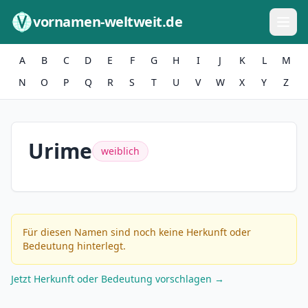
Zum Inhalt springen
vornamen-weltweit.de
A
B
C
D
E
F
G
H
I
J
K
L
M
N
O
P
Q
R
S
T
U
V
W
X
Y
Z
Urime
weiblich
Für diesen Namen sind noch keine Herkunft oder
Bedeutung hinterlegt.
Jetzt Herkunft oder Bedeutung vorschlagen →